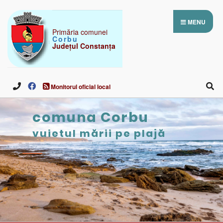
MENU
Primăria comunei
Corbu
Județul Constanța
Monitorul oficial local
comuna Corbu
vuietul mării pe plajă