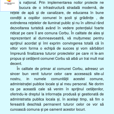
interes național. Prin implementarea noilor proiecte ne
vom bucura de o infrastructură stradală modernă, de
rețele de apă și de canalizare, de educarea în bune
condiții a copiilor comunei în școli și grădinițe , de
extinderea rețelelor de iluminat public și nu în ultimul rând
dezvoltarea turistică având în vedere potențialul foarte
ridicat pe care îl are comuna Corbu. În calitate de ales și
reprezentant al dumneavoastră, vă mulțumesc pentru
sprijinul acordat și îmi exprim convingerea totală că în
viitor vom forma o echipă de succes și vom sărbători
împreună finalizarea tuturor proiectelor pe care ni le-am
propus și cetățenii comunei Corbu să aibă un trai mult mai
decent.
În calitate de primar al comunei Corbu, adresez un
sincer bun venit tuturor celor care accesează site-ul
nostru, in numele comunității acestei comune,
administrației publice locale și al meu personal. Ne dorim
ca pe această cale să venim în sprijinul cetățenilor,
oferindu-le dreptul la informația produsă și gestionată de
administratia publica locala și, în același timp, să fim o
fereastră deschisă permanent tuturor celor ce vor să
cunoască comuna și pe oamenii acestor locuri.