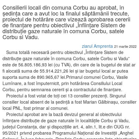
Consilierii locali din comuna Corbu au aprobat, în
ședința care a avut loc la finalul săptămânii trecute,
proiectul de hotărâre care vizează aprobarea cererii
de finanţare pentru obiectivul „Înfiinţare Sistem de
distribuţie gaze naturale în comuna Corbu, satele
Corbu si Vadu.
ziarul Amprenta
21 martie 2022
Suma totală necesară pentru obiectivul „Înfiinţare Sistem de
distribuţie gaze naturale în comuna Corbu, satele Corbu si Vadu”
este de 56.805.186,93 lei (cu TVA), din care de la bugetul de stat ar
fi alocată suma de 55.914.221,26 lei şi iar bugetul local ar putea
suporta suma de 890.965,67 lei.Primarul comunei Corbu, Vasile
Lumînare, a fost împuternicit, prin hotărârea Consiliului Local
Corbu, pentru semnarea cererii şi a contractului de finanţare.
Proiectul a fost votat de toți cei 13 consilier prezenți. Singurul
consilier local absent de la ședință a fost Marian Gălbinașu, consilier
local PNL, fost primar al comunei.
Proiectul aprobat are la bază devizul general al obiectivului
înfiinţare distribuţie de gaze naturale în localităţile Corbu şi Vadu,
judeţul Constanţa, dar și dispoziţiile art. 4, alin.1, lit.e din OUG nr.
95/2021 privnd probarea Programului Naţional de Investiţii „Anghel