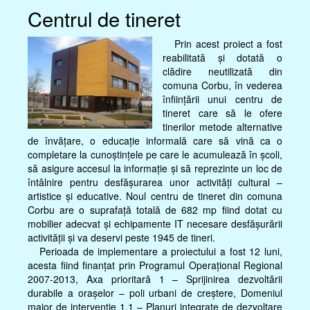
Centrul de tineret
Prin acest proiect a fost
reabilitată şi dotată o
clădire neutilizată din
comuna Corbu, în vederea
înfiinţării unui centru de
tineret care să le ofere
tinerilor metode alternative
de învăţare, o educaţie informală care să vină ca o
completare la cunoştinţele pe care le acumulează în şcoli,
să asigure accesul la informaţie şi să reprezinte un loc de
întâlnire pentru desfăşurarea unor activităţi cultural –
artistice şi educative. Noul centru de tineret din comuna
Corbu are o suprafaţă totală de 682 mp fiind dotat cu
mobilier adecvat şi echipamente IT necesare desfăşurării
activităţii şi va deservi peste 1945 de tineri.
Perioada de implementare a proiectului a fost 12 luni,
acesta fiind finanţat prin Programul Operaţional Regional
2007-2013, Axa prioritară 1 – Sprijinirea dezvoltării
durabile a oraşelor – poli urbani de creştere, Domeniul
major de intervenţie 1.1 – Planuri integrate de dezvoltare