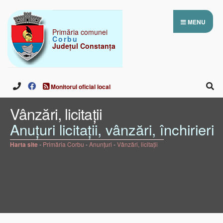
MENU
Primăria comunei
Corbu
Județul Constanța
Monitorul oficial local
Vânzări, licitaţii
Anuţuri licitaţii, vânzări, închirieri
Harta site
-
Primăria Corbu
-
Anunţuri
-
Vânzări, licitaţii